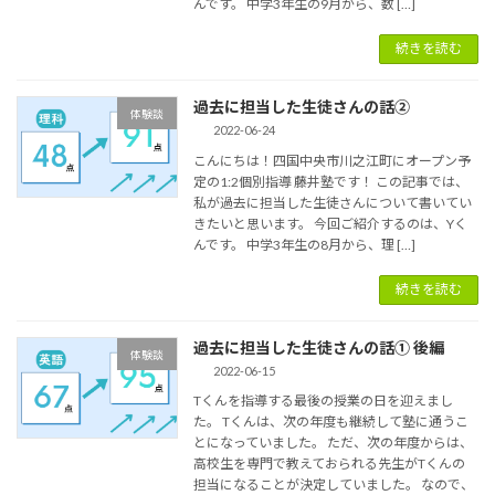
んです。 中学3年生の9月から、数 […]
続きを読む
過去に担当した生徒さんの話②
体験談
2022-06-24
こんにちは！四国中央市川之江町にオープン予
定の1:2個別指導 藤井塾です！ この記事では、
私が過去に担当した生徒さんについて書いてい
きたいと思います。 今回ご紹介するのは、Yく
んです。 中学3年生の8月から、理 […]
続きを読む
過去に担当した生徒さんの話① 後編
体験談
2022-06-15
Tくんを指導する最後の授業の日を迎えまし
た。 Tくんは、次の年度も継続して塾に通うこ
とになっていました。 ただ、次の年度からは、
高校生を専門で教えておられる先生がTくんの
担当になることが決定していました。 なので、