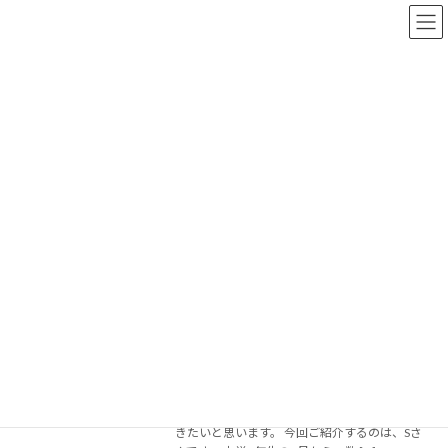
コ
ナ
ン
ビ
テ
ゲ
ン
ー
ツ
シ
へ
ョ
ブログ
ス
ン
キ
に
ッ
移
プ
動
ホーム
ブログ
2022年6月
2022年6月
過去に担当した生徒さんの話③
体験談
2022-06-30
こんにちは！四国中央市川之江町にオープン予
定の1:2個別指導 藤井塾です！ この記事では、
私が過去に担当した生徒さんについて書いてい
きたいと思います。 今回ご紹介するのは、Sさ